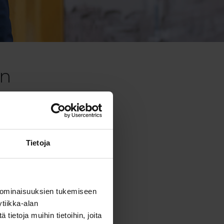
en
oden ajan. Hoitaa
 luutnantti, joka
n. Viimeisen päälle
toaan salilla ja
Tietoja
t viehättävä vaimo ja
 ominaisuuksien tukemiseen
tiikka-alan
ietoja muihin tietoihin, joita