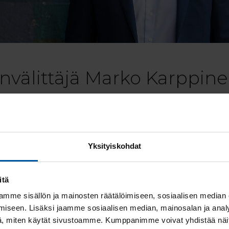
önvälittäjä Marko Karppin
n asuntokaupan action man jo lähes kolmenkymmenen vu
le turhia, omaa luontaisia diplomaatin taitoja. Reservin
lpeäksi väläyttääkseen häikäisevää pilkettä silmäkulmassaa
tilainen. Hakee vauhtia myös harrastuksista. Hoitaa kun
Yksityiskohdat
htii terveellisistä elintavoista. Kotijoukkoina kannustava
itä
mme sisällön ja mainosten räätälöimiseen, sosiaalisen median
pinen
040 7799 502
iseen. Lisäksi jaamme sosiaalisen median, mainosalan ja analy
ko.karppinen@huoneistomarkkinat.com
, miten käytät sivustoamme. Kumppanimme voivat yhdistää näitä t