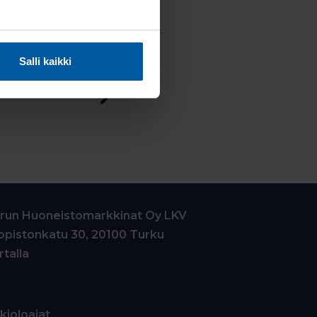
TETTA
Salli kaikki
la
Asiat vain sujui! Vakuuttavaa työtä 
asioihin.
- Katja, myyjä, Turku
run Huoneistomarkkinat Oy LKV
iopistonkatu 30, 20100 Turku
rtalla
kioloajat