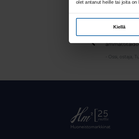
olet antanut heille tai joita o
OTA YHTEYT
Kiellä
 tuttuun tyyliin ammattitaidolla ja
Asiointi välit
llyttävää ja asiat hoituvat varmalla
ammattitaidol
- Ossi, ostaja, T