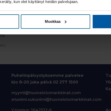
n kerätty, kun olet käyttänyt heidän palvelujaan.
TÄ
SUOSITUKSET
ANNA PALAU
Muokkaa
täjän kanssa oli miellyttävää ja hän hoiti prosessia rautaisel
la.
urku
Puhelinpäivystyksemme palvelee
Tu
klo 8–20 joka päivä
02 277 1500
Yl
Ka
myynti@huoneistomarkkinat.com
etunimi.sukunimi@huoneistomarkkinat.com
Y-tunnus: 1642512-6
Au