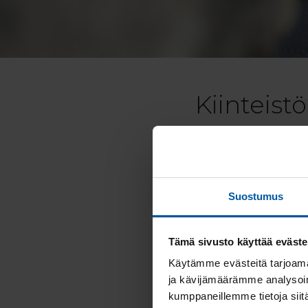
Kiinteist
Välitön ja mutkato
hommat eikä hömpötte
heittäytyy välillä hi
kokenut huippuammat
Suostumus
padel-kentällä, huole
kaksi suloista lasta.
Tämä sivusto käyttää eväste
YHTEYDENOTOT
Käytämme evästeitä tarjoama
Soita: Marko Karp
ja kävijämäärämme analysoim
Lähetä meiliä:
mar
kumppaneillemme tietoja siitä