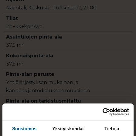
Naantali, Keskusta, Tullikatu 12, 21100
Tilat
2h+kk+kph/wc
Asuintilojen pinta-ala
37,5 m²
Kokonaispinta-ala
37,5 m²
Pinta-alan peruste
Yhtiöjärjestyksen mukainen ja
isännöitsijäntodistuksen mukainen
Pinta-ala on tarkistusmitattu
Ei
Näkymät huoneistosta
Sisäpihalle.
Suostumus
Yksityiskohdat
Tietoja