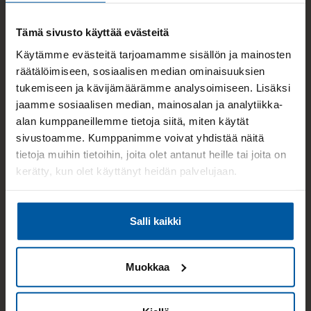
Kerros
1 / 2
Tämä sivusto käyttää evästeitä
Lisätietoja pinta-alasta
Käytämme evästeitä tarjoamamme sisällön ja mainosten
Ei tarkistusmitattu. Pinta-alat saattavat tämän
räätälöimiseen, sosiaalisen median ominaisuuksien
ikäisissä kohteissa (yhtiö rekisteröity ennen 1.1.1992)
tukemiseen ja kävijämäärämme analysoimiseen. Lisäksi
poiketa olennaisestikin asuinrakennusten
jaamme sosiaalisen median, mainosalan ja analytiikka-
alan kumppaneillemme tietoja siitä, miten käytät
nykyisten mittaustapojen ja standardien (SFS 5139)
sivustoamme. Kumppanimme voivat yhdistää näitä
mukaan laskettavasta asuintilojen pinta-alasta.
tietoja muihin tietoihin, joita olet antanut heille tai joita on
Pinta-ala voi siis olla edellä mainittua pienempi tai
kerätty, kun olet käyttänyt heidän palvelujaan.
suurempi.
Lisätietoja vapautumisesta
Vuokrattu
Salli kaikki
Yleiskunto
Hyvä
Muokkaa
Keittiön varustus
Jenkkikaappi, erillisuuni, liesi, astianpesukone ja