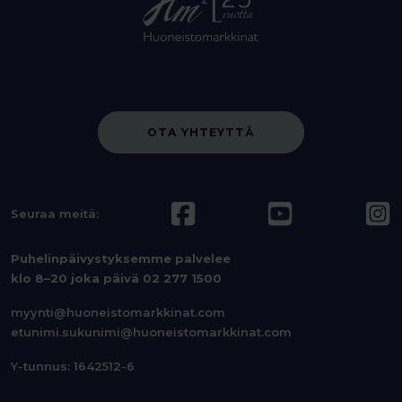
OTA YHTEYTTÄ
Seuraa meitä:
Puhelinpäivystyksemme palvelee
klo 8–20 joka päivä
02 277 1500
myynti@huoneistomarkkinat.com
etunimi.sukunimi@huoneistomarkkinat.com
Y-tunnus: 1642512-6