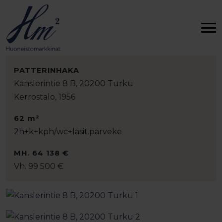
PATTERINHAKA
Kanslerintie 8 B, 20200 Turku
Kerrostalo, 1956
62 m²
2h+k+kph/wc+lasit.parveke
MH. 64 138 €
Vh. 99 500 €