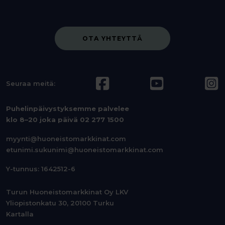
OTA YHTEYTTÄ
Seuraa meitä:
Puhelinpäivystyksemme palvelee
klo 8–20 joka päivä
02 277 1500
myynti@huoneistomarkkinat.com
etunimi.sukunimi@huoneistomarkkinat.com
Y-tunnus: 1642512-6
Turun Huoneistomarkkinat Oy LKV
Yliopistonkatu 30, 20100 Turku
Kartalla