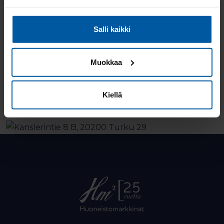
Salli kaikki
Muokkaa
Kiellä