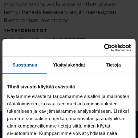
yrityksen kokonaisvaltaisesta kehittämisestä on
tehnyt hänestä keskeisen tekijän menestyvän
liiketoiminnan rakentajana.
YHTEYDENOTOT
Soita: Henri Koski
040 1530 725
Lähetä meiliä:
henri.koski@huoneistomarkkinat.com
Suostumus
Yksityiskohdat
Tietoja
OTA YHTEYTTÄ
Tämä sivusto käyttää evästeitä
ANNA PALAUTETTA
Käytämme evästeitä tarjoamamme sisällön ja mainosten
räätälöimiseen, sosiaalisen median ominaisuuksien
tukemiseen ja kävijämäärämme analysoimiseen. Lisäksi
jaamme sosiaalisen median, mainosalan ja analytiikka-
alan kumppaneillemme tietoja siitä, miten käytät
sivustoamme. Kumppanimme voivat yhdistää näitä