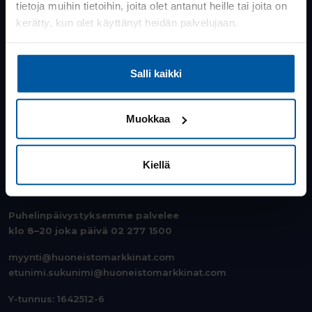
tietoja muihin tietoihin, joita olet antanut heille tai joita on
kerätty, kun olet käyttänyt heidän palvelujaan.
Salli kaikki
Muokkaa
OTA YHTEYTTÄ
Kiellä
Seuraa meitä:
Puhelinpäivystyksemme palvelee
klo 8–20 joka päivä
02 277 1500
myynti@huoneistomarkkinat.com
etunimi.sukunimi@huoneistomarkkinat.com
Y-tunnus: 1642512-6