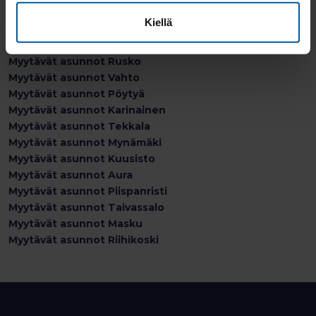
Myytävät asunnot Auvainen
Kiellä
Myytävät asunnot Naantali
Myytävät asunnot Parainen
Myytävät asunnot Rusko
Myytävät asunnot Vahto
Myytävät asunnot Pöytyä
Myytävät asunnot Karinainen
Myytävät asunnot Tekkala
Myytävät asunnot Mynämäki
Myytävät asunnot Kuusisto
Myytävät asunnot Aura
Myytävät asunnot Piispanristi
Myytävät asunnot Taivassalo
Myytävät asunnot Masku
Myytävät asunnot Riihikoski