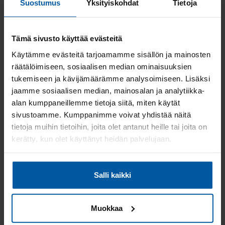
Myytävät asunnot Raisio
Suostumus
Yksityiskohdat
Tietoja
Myytävät asunnot Uusikaupunki
Myytävät asunnot Rymättylä
Myytävät asunnot Askainen
Tämä sivusto käyttää evästeitä
Myytävät asunnot Kaarina
Käytämme evästeitä tarjoamamme sisällön ja mainosten
Myytävät asunnot Uusikartano
räätälöimiseen, sosiaalisen median ominaisuuksien
Myytävät asunnot Paimio
tukemiseen ja kävijämäärämme analysoimiseen. Lisäksi
Myytävät asunnot Nousiainen
jaamme sosiaalisen median, mainosalan ja analytiikka-
Myytävät asunnot Kyrö
alan kumppaneillemme tietoja siitä, miten käytät
Myytävät asunnot Paattinen
sivustoamme. Kumppanimme voivat yhdistää näitä
Myytävät asunnot Kustavi
tietoja muihin tietoihin, joita olet antanut heille tai joita on
Myytävät asunnot Turku
kerätty, kun olet käyttänyt heidän palvelujaan.
Myytävät asunnot Kuusamo
Myytävät asunnot Vehmaa
Myytävät asunnot Littoinen
Salli kaikki
Myytävät asunnot Poikko
Myytävät asunnot Yläne
Myytävät asunnot Merimasku
Muokkaa
Myytävät asunnot Riihikosi
Myytävät asunnot Piikkiö