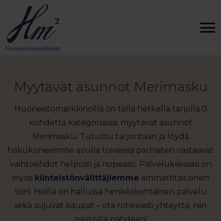
Myytävät asunnot Merimasku
Huoneistomarkkinoilla on tällä hetkellä tarjolla 0
kohdetta kategoriassa: myytävät asunnot
Merimasku. Tutustu tarjontaan ja löydä
hakukoneemme avulla toiveisiisi parhaiten vastaavat
vaihtoehdot helposti ja nopeasti. Palveluksessasi on
myös
kiinteistönvälittäjiemme
ammattitaitoinen
tiimi. Heillä on hallussa henkilökohtainen palvelu
sekä sujuvat kaupat – ota rohkeasti yhteyttä, niin
näytöillä nähdään!