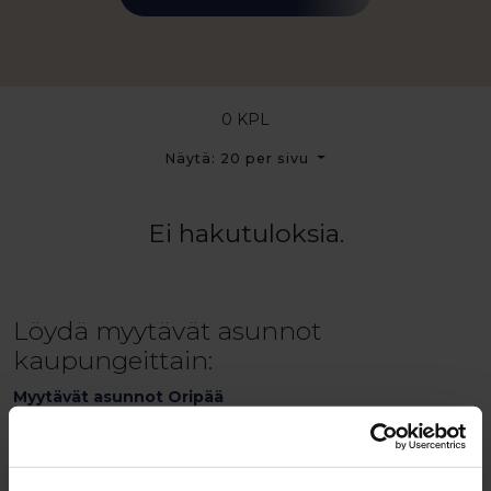
0 KPL
Näytä: 20 per sivu
Ei hakutuloksia.
Löydä myytävät asunnot
kaupungeittain:
Myytävät asunnot Oripää
Myytävät asunnot Lieto
Myytävät asunnot Vanhalinna
Myytävät asunnot Sauvo