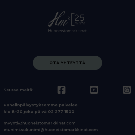
OTA YHTEYTTÄ
Seuraa meitä:
Puhelinpäivystyksemme palvelee
klo 8–20 joka päivä
02 277 1500
myynti@huoneistomarkkinat.com
etunimi.sukunimi@huoneistomarkkinat.com