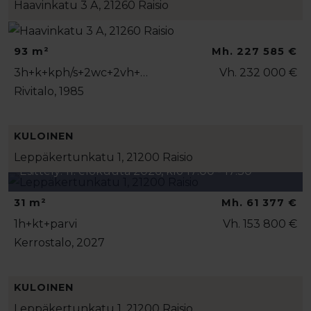
Haavinkatu 3 A, 21260 Raisio
93 m²
Mh. 227 585 €
3h+k+kph/s+2wc+2vh+…
Vh. 232 000 €
Rivitalo, 1985
KULOINEN
Leppäkertunkatu 1, 21200 Raisio
Esittely: 11. elokuuta 2026, klo 17:00 - 17:30
31 m²
Mh. 61 377 €
1h+kt+parvi
Vh. 153 800 €
Kerrostalo, 2027
KULOINEN
Leppäkertunkatu 1, 21200 Raisio