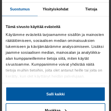
62.5 m²
Mh. 104 332 €
Suostumus
Yksityiskohdat
Tietoja
3h+kt+s
Vh. 260 800 €
Kerrostalo, 2027
Tämä sivusto käyttää evästeitä
Käytämme evästeitä tarjoamamme sisällön ja mainosten
KULOINEN
räätälöimiseen, sosiaalisen median ominaisuuksien
Leppäkertunkatu 1, 21200 Raisio
tukemiseen ja kävijämäärämme analysoimiseen. Lisäksi
Esittely: 11. elokuuta 2026, klo 17:00 - 17:30
jaamme sosiaalisen median, mainosalan ja analytiikka-
alan kumppaneillemme tietoja siitä, miten käytät
62.5 m²
Mh. 99 619 €
sivustoamme. Kumppanimme voivat yhdistää näitä
3h+kt+s
Vh. 248 800 €
tietoja muihin tietoihin, joita olet antanut heille tai joita on
Kerrostalo, 2028
kerätty, kun olet käyttänyt heidän palvelujaan.
KULOINEN
Salli kaikki
Leppäkertunkatu 1, 21200 Raisio
Esittely: 11. elokuuta 2026, klo 17:00 - 17:30
Muokkaa