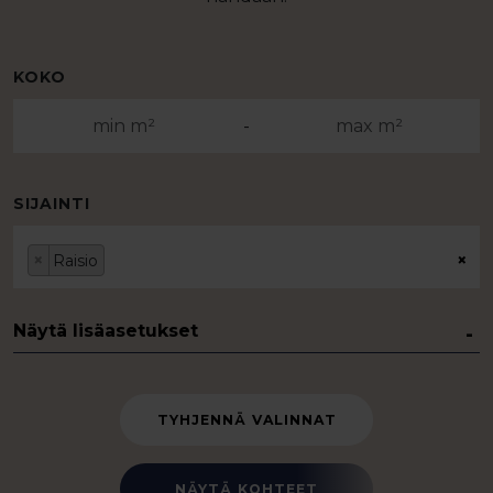
KOKO
-
SIJAINTI
×
×
Raisio
Näytä lisäasetukset
TYHJENNÄ VALINNAT
NÄYTÄ KOHTEET