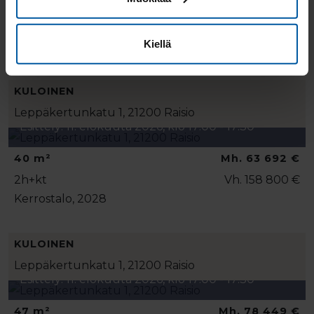
92.5 m²
Mh. 154 166 €
5h+kt+s
Vh. 385 800 €
Kiellä
Kerrostalo, 2027
KULOINEN
Leppäkertunkatu 1, 21200 Raisio
Esittely: 11. elokuuta 2026, klo 17:00 - 17:30
40 m²
Mh. 63 692 €
2h+kt
Vh. 158 800 €
Kerrostalo, 2028
KULOINEN
Leppäkertunkatu 1, 21200 Raisio
Esittely: 11. elokuuta 2026, klo 17:00 - 17:30
47 m²
Mh. 78 449 €