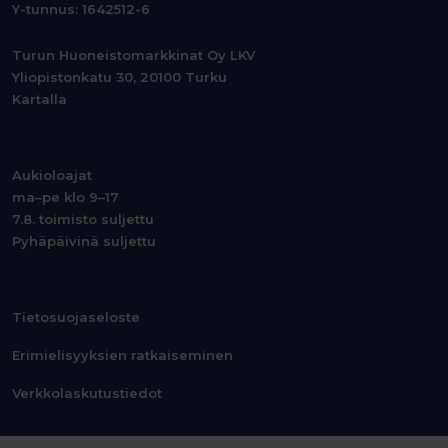
Y-tunnus: 1642512-6
Turun Huoneistomarkkinat Oy LKV
Yliopistonkatu 30, 20100 Turku
Kartalla
Aukioloajat
ma–pe klo 9–17
7.8. toimisto suljettu
Pyhäpäivinä suljettu
Tietosuojaseloste
Erimielisyyksien ratkaiseminen
Verkkolaskutustiedot