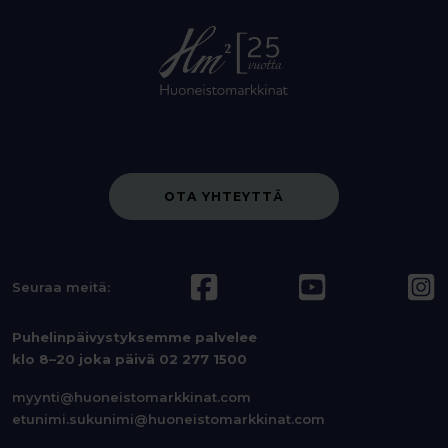
OTA YHTEYTTÄ
Seuraa meitä:
Puhelinpäivystyksemme palvelee
klo 8–20 joka päivä
02 277 1500
myynti@huoneistomarkkinat.com
etunimi.sukunimi@huoneistomarkkinat.com