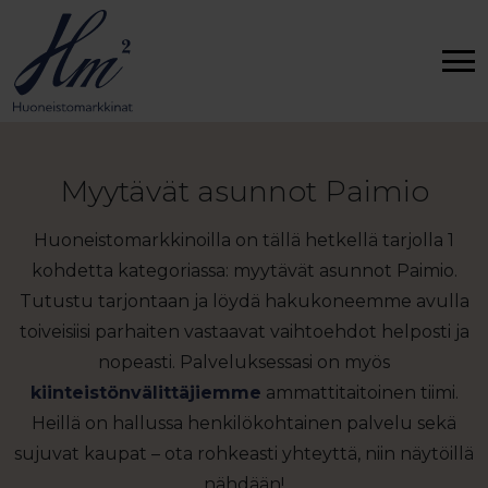
Myytävät asunnot Paimio
Huoneistomarkkinoilla on tällä hetkellä tarjolla 1
kohdetta kategoriassa: myytävät asunnot Paimio.
Tutustu tarjontaan ja löydä hakukoneemme avulla
toiveisiisi parhaiten vastaavat vaihtoehdot helposti ja
nopeasti. Palveluksessasi on myös
kiinteistönvälittäjiemme
ammattitaitoinen tiimi.
Heillä on hallussa henkilökohtainen palvelu sekä
sujuvat kaupat – ota rohkeasti yhteyttä, niin näytöillä
nähdään!