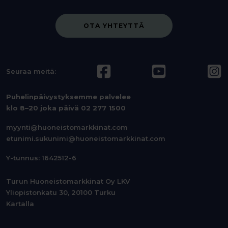
OTA YHTEYTTÄ
Seuraa meitä:
Puhelinpäivystyksemme palvelee
klo 8–20 joka päivä
02 277 1500
myynti@huoneistomarkkinat.com
etunimi.sukunimi@huoneistomarkkinat.com
Y-tunnus: 1642512-6
Turun Huoneistomarkkinat Oy LKV
Yliopistonkatu 30, 20100 Turku
Kartalla