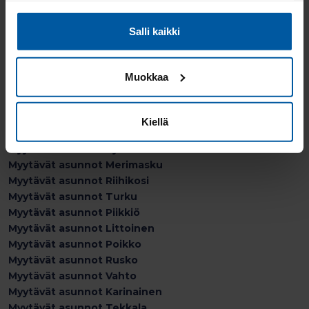
Myytävät asunnot Kustavi
Myytävät asunnot Raisio
Salli kaikki
Myytävät asunnot Kuusamo
Myytävät asunnot Kaarina
Myytävät asunnot Uusikartano
Muokkaa
Myytävät asunnot Vehmaa
Myytävät asunnot Paimio
Myytävät asunnot Yläne
Kiellä
Myytävät asunnot Nousiainen
Myytävät asunnot Kyrö
Myytävät asunnot Merimasku
Myytävät asunnot Riihikosi
Myytävät asunnot Turku
Myytävät asunnot Piikkiö
Myytävät asunnot Littoinen
Myytävät asunnot Poikko
Myytävät asunnot Rusko
Myytävät asunnot Vahto
Myytävät asunnot Karinainen
Myytävät asunnot Tekkala