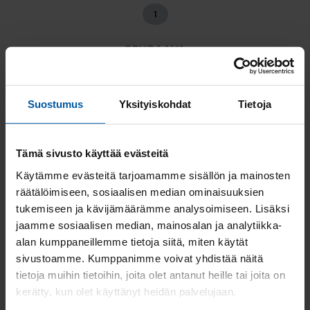
1
SEURAAVA
Löydä myytävät asunnot
Suostumus
Yksityiskohdat
Tietoja
kaupungeittain:
Myytävät asunnot Taivassalo
Tämä sivusto käyttää evästeitä
Myytävät asunnot Riihikoski
Myytävät asunnot Oripää
Käytämme evästeitä tarjoamamme sisällön ja mainosten
Myytävät asunnot Masku
räätälöimiseen, sosiaalisen median ominaisuuksien
Myytävät asunnot Uusikaupunki
tukemiseen ja kävijämäärämme analysoimiseen. Lisäksi
Myytävät asunnot Rymättylä
jaamme sosiaalisen median, mainosalan ja analytiikka-
Myytävät asunnot Askainen
alan kumppaneillemme tietoja siitä, miten käytät
Myytävät asunnot Lieto
sivustoamme. Kumppanimme voivat yhdistää näitä
Myytävät asunnot Sauvo
tietoja muihin tietoihin, joita olet antanut heille tai joita on
Myytävät asunnot Vanhalinna
kerätty, kun olet käyttänyt heidän palvelujaan.
Myytävät asunnot Paattinen