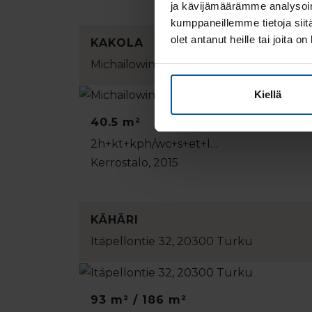
ja kävijämäärämme analysoim
kumppaneillemme tietoja siitä
olet antanut heille tai joita o
KAKOLA
Michailowinkatu 4 B, 20100 Turku
Kiellä
40.5 m²
2h+kt+kph/wc+s+et+l…
Kerrostalo, 2015
KÄHÄRI
Itäpellontie 32, 20300 Turku
93 m² / 186 m²