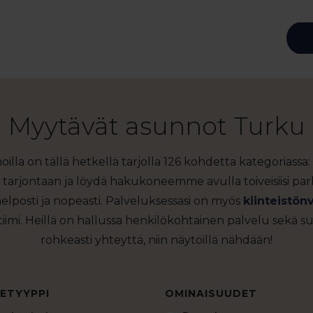
Myytävät asunnot Turku
lla on tällä hetkellä tarjolla 126 kohdetta kategoriass
tarjontaan ja löydä hakukoneemme avulla toiveisiisi par
elposti ja nopeasti. Palveluksessasi on myös
kiinteistön
iimi. Heillä on hallussa henkilökohtainen palvelu sekä s
rohkeasti yhteyttä, niin näytöillä nähdään!
ETYYPPI
OMINAISUUDET