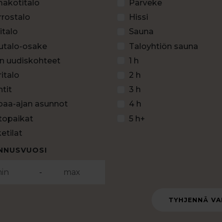
akotitalo
Parveke
rrostalo
Hissi
italo
Sauna
utalo-osake
Taloyhtiön sauna
in uudiskohteet
1 h
italo
2 h
tit
3 h
paa-ajan asunnot
4 h
topaikat
5 h+
ketilat
NNUSVUOSI
-
TYHJENNÄ VA