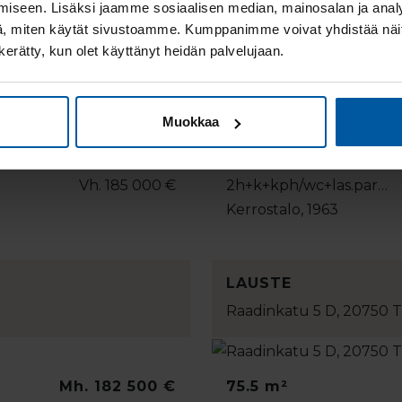
iseen. Lisäksi jaamme sosiaalisen median, mainosalan ja analy
, miten käytät sivustoamme. Kumppanimme voivat yhdistää näitä t
n kerätty, kun olet käyttänyt heidän palvelujaan.
KESKUSTA
Kaivokatu 14b A, 20520
Muokkaa
Mh. 185 000 €
47 m²
Vh. 185 000 €
2h+k+kph/wc+las.par…
Kerrostalo, 1963
LAUSTE
Raadinkatu 5 D, 20750 
Mh. 182 500 €
75.5 m²