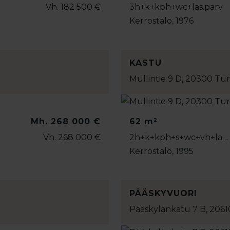
Vh. 182 500 €
3h+k+kph+wc+las.parv
Kerrostalo, 1976
KASTU
Mullintie 9 D, 20300 Tu
Mh. 268 000 €
62 m²
Vh. 268 000 €
2h+k+kph+s+wc+vh+la…
Kerrostalo, 1995
PÄÄSKYVUORI
Pääskylänkatu 7 B, 206