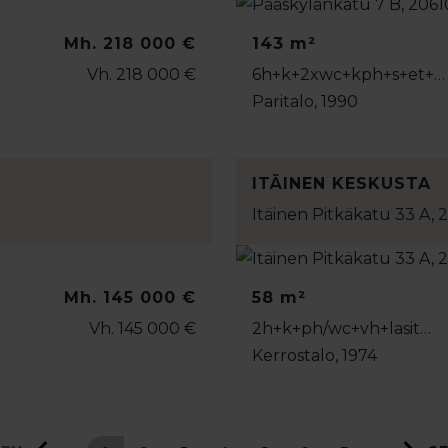
Mh. 218 000 €
143 m²
Vh. 218 000 €
6h+k+2xwc+kph+s+et+…
Paritalo, 1990
ITÄINEN KESKUSTA
Itäinen Pitkäkatu 33 A,
Mh. 145 000 €
58 m²
Vh. 145 000 €
2h+k+ph/wc+vh+lasit…
Kerrostalo, 1974