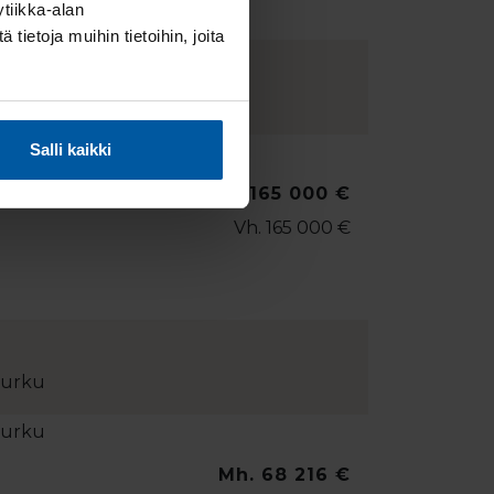
tiikka-alan
ietoja muihin tietoihin, joita
 Turku
Salli kaikki
Mh. 165 000 €
Vh. 165 000 €
Turku
Mh. 68 216 €