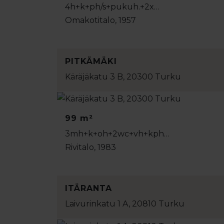
4h+k+ph/s+pukuh.+2x…
Omakotitalo, 1957
PITKÄMÄKI
Käräjäkatu 3 B, 20300 Turku
99 m²
3mh+k+oh+2wc+vh+kph…
Rivitalo, 1983
ITÄRANTA
Laivurinkatu 1 A, 20810 Turku