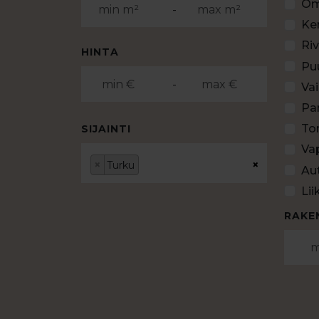
Om
-
Ke
Riv
HINTA
Pu
-
Va
Par
Ton
SIJAINTI
Va
×
×
Turku
Au
Lii
RAKE