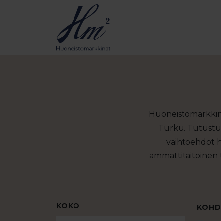
Huoneistomarkkinoi
Turku. Tutustu 
vaihtoehdot h
ammattitaitoinen t
KOKO
KOHD