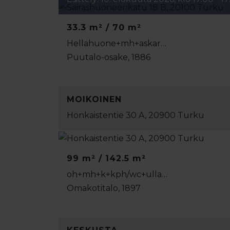
33.3 m² / 70 m²
Hellahuone+mh+askar…
Puutalo-osake, 1886
MOIKOINEN
Honkaistentie 30 A, 20900 Turku
99 m² / 142.5 m²
oh+mh+k+kph/wc+ulla…
Omakotitalo, 1897