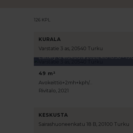
126 KPL
KURALA
Varstatie 3 as, 20540 Turku
Esittely: 6. elokuuta 2026, klo 18:30 - 19
49 m²
Avokeittiö+2mh+kph/…
Rivitalo, 2021
KESKUSTA
Sairashuoneenkatu 18 B, 20100 Turku
Esittely: 10. elokuuta 2026, klo 17:00 - 17