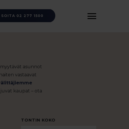
SOITA 02 277 1500
a: myytävät asunnot
haiten vastaavat
välittäjiemme
ujuvat kaupat – ota
TONTIN KOKO