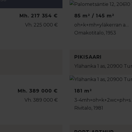
Mh. 217 354 €
85 m² / 145 m²
Vh. 225 000 €
oh+k+mh+yläkerran a…
Omakotitalo, 1953
PIKISAARI
Ylähanka 1 as, 20900 Tu
Mh. 389 000 €
181 m²
Vh. 389 000 €
3-4mh+oh+k+2wc+ph+s
Rivitalo, 1981