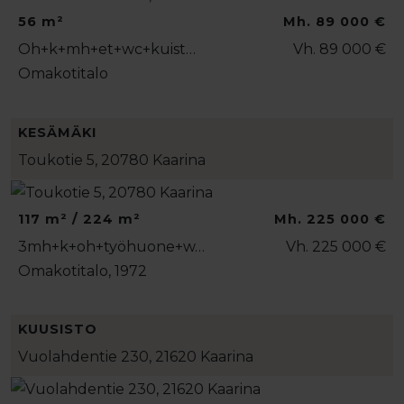
56 m²
Mh. 89 000 €
Oh+k+mh+et+wc+kuist…
Vh. 89 000 €
Omakotitalo
KESÄMÄKI
Toukotie 5, 20780 Kaarina
117 m² / 224 m²
Mh. 225 000 €
3mh+k+oh+työhuone+w…
Vh. 225 000 €
Omakotitalo, 1972
KUUSISTO
Vuolahdentie 230, 21620 Kaarina