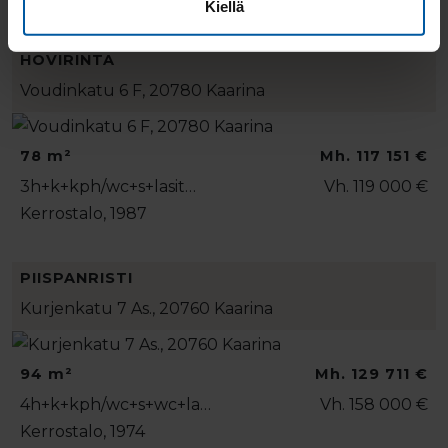
Kiellä
HOVIRINTA
Voudinkatu 6 F, 20780 Kaarina
78 m²
Mh. 117 151 €
3h+k+kph/wc+s+lasit…
Vh. 119 000 €
Kerrostalo, 1987
PIISPANRISTI
Kurjenkatu 7 As., 20760 Kaarina
94 m²
Mh. 129 711 €
4h+k+kph/wc+s+wc+la…
Vh. 158 000 €
Kerrostalo, 1974