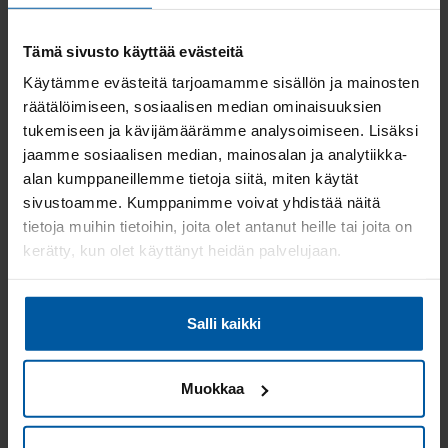
Omakotitalotontti
Vh. 75 000 €
Tämä sivusto käyttää evästeitä
PIIKKIÖ
Käytämme evästeitä tarjoamamme sisällön ja mainosten
Koroistentie 1 As., 21500 Kaarina
räätälöimiseen, sosiaalisen median ominaisuuksien
tukemiseen ja kävijämäärämme analysoimiseen. Lisäksi
jaamme sosiaalisen median, mainosalan ja analytiikka-
53 m²
Mh. 59 000 €
alan kumppaneillemme tietoja siitä, miten käytät
2h+k+kph/wc+lasit.p…
Vh. 59 000 €
sivustoamme. Kumppanimme voivat yhdistää näitä
Kerrostalo, 1970
tietoja muihin tietoihin, joita olet antanut heille tai joita on
kerätty, kun olet käyttänyt heidän palvelujaan.
SORRO
Asentajankatu 2, 20780 Kaarina
Salli kaikki
104 m² / 179 m²
Mh. 130 000 €
Muokkaa
4h+k+s+pesuh+wc+vh+…
Vh. 130 000 €
Omakotitalo, 1970