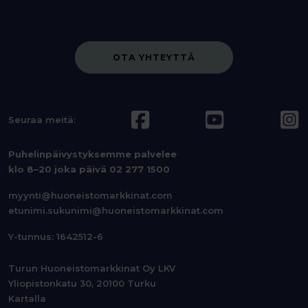
OTA YHTEYTTÄ
Seuraa meitä:
Puhelinpäivystyksemme palvelee
klo 8–20 joka päivä
02 277 1500
myynti@huoneistomarkkinat.com
etunimi.sukunimi@huoneistomarkkinat.com
Y-tunnus: 1642512-6
Turun Huoneistomarkkinat Oy LKV
Yliopistonkatu 30, 20100 Turku
Kartalla