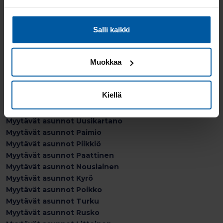
Myytävät asunnot Sauvo
Myytävät asunnot Kustavi
Salli kaikki
Myytävät asunnot Kuusamo
Myytävät asunnot Vanhalinna
Myytävät asunnot Vehmaa
Muokkaa
Myytävät asunnot Raisio
Myytävät asunnot Yläne
Myytävät asunnot Kaarina
Kiellä
Myytävät asunnot Merimasku
Myytävät asunnot Riihikosi
Myytävät asunnot Uusikartano
Myytävät asunnot Paimio
Myytävät asunnot Piikkiö
Myytävät asunnot Paattinen
Myytävät asunnot Nousiainen
Myytävät asunnot Kyrö
Myytävät asunnot Poikko
Myytävät asunnot Turku
Myytävät asunnot Rusko