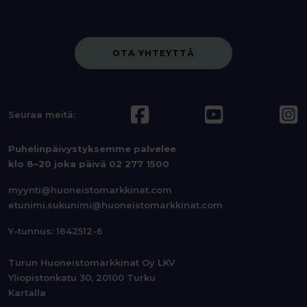
OTA YHTEYTTÄ
Seuraa meitä:
Puhelinpäivystyksemme palvelee
klo 8–20 joka päivä
02 277 1500
myynti@huoneistomarkkinat.com
etunimi.sukunimi@huoneistomarkkinat.com
Y-tunnus: 1642512-6
Turun Huoneistomarkkinat Oy LKV
Yliopistonkatu 30, 20100 Turku
Kartalla