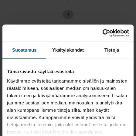
1
SEURAAVA
Suostumus
Yksityiskohdat
Tietoja
Löydä myytävät asunnot
kaupungeittain:
Myytävät asunnot Aura
Tämä sivusto käyttää evästeitä
Myytävät asunnot Naantali
Käytämme evästeitä tarjoamamme sisällön ja mainosten
Myytävät asunnot Taivassalo
räätälöimiseen, sosiaalisen median ominaisuuksien
Myytävät asunnot Masku
tukemiseen ja kävijämäärämme analysoimiseen. Lisäksi
Myytävät asunnot Uusikaupunki
jaamme sosiaalisen median, mainosalan ja analytiikka-
Myytävät asunnot Rymättylä
alan kumppaneillemme tietoja siitä, miten käytät
Myytävät asunnot Askainen
sivustoamme. Kumppanimme voivat yhdistää näitä
Myytävät asunnot Riihikoski
tietoja muihin tietoihin, joita olet antanut heille tai joita on
Myytävät asunnot Oripää
kerätty, kun olet käyttänyt heidän palvelujaan.
Myytävät asunnot Lieto