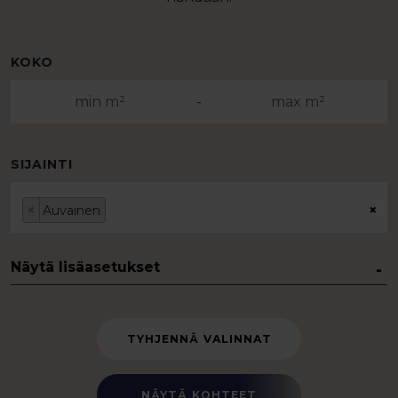
KOKO
-
SIJAINTI
×
×
Auvainen
Näytä lisäasetukset
TYHJENNÄ VALINNAT
NÄYTÄ KOHTEET