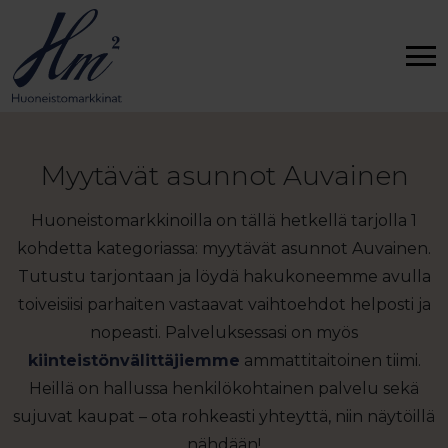
Myytävät asunnot Auvainen
Huoneistomarkkinoilla on tällä hetkellä tarjolla 1
kohdetta kategoriassa: myytävät asunnot Auvainen.
Tutustu tarjontaan ja löydä hakukoneemme avulla
toiveisiisi parhaiten vastaavat vaihtoehdot helposti ja
nopeasti. Palveluksessasi on myös
kiinteistönvälittäjiemme
ammattitaitoinen tiimi.
Heillä on hallussa henkilökohtainen palvelu sekä
sujuvat kaupat – ota rohkeasti yhteyttä, niin näytöillä
nähdään!