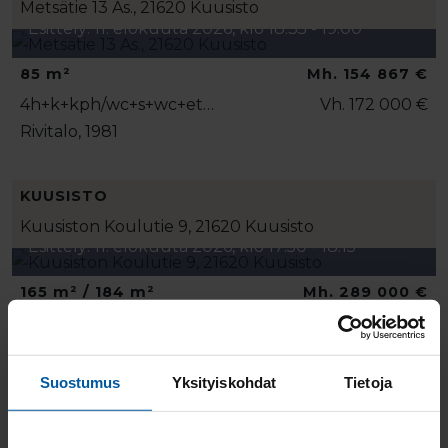
Metsätie 13 As., 21620 Kuusisto
Esittely: 11. elokuuta 2026, klo 18:35 - 19:00
85 m²
Mh. 154 867 €
4h+k+kph/wc+s+wc+et…
Vh. 172 000 €
Rivitalo, 1981
KUUSISTO
Kuusiston Koulutie 9, 21620 Kuusisto
Esittely: 11. elokuuta 2026, klo 17:50 - 18:15
165 m² / 184 m²
Mh. 289 000 €
0h+k+rh+kph/wc+s+kh…
Vh. 289 000 €
Omakotitalo, 1980
Suostumus
Yksityiskohdat
Tietoja
EDELLINEN