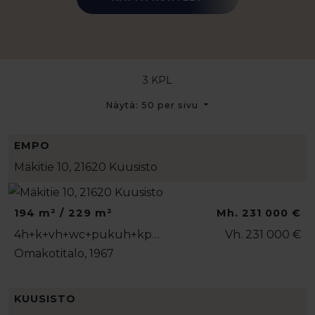
3 KPL
Näytä: 50 per sivu
EMPO
Mäkitie 10, 21620 Kuusisto
194 m² / 229 m²
Mh. 231 000 €
4h+k+vh+wc+pukuh+kp…
Vh. 231 000 €
Omakotitalo, 1967
KUUSISTO