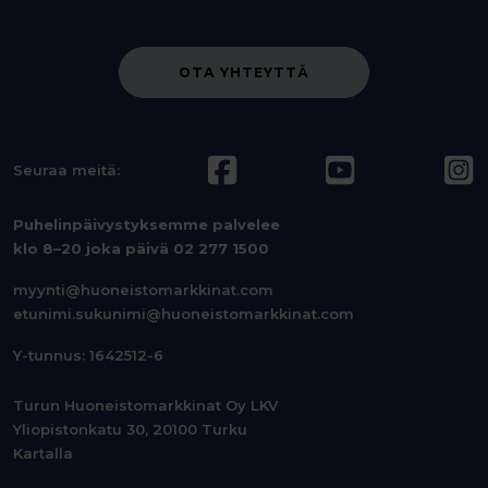
OTA YHTEYTTÄ
Seuraa meitä:
Puhelinpäivystyksemme palvelee
klo 8–20 joka päivä
02 277 1500
myynti@huoneistomarkkinat.com
etunimi.sukunimi@huoneistomarkkinat.com
Y-tunnus: 1642512-6
Turun Huoneistomarkkinat Oy LKV
Yliopistonkatu 30, 20100 Turku
Kartalla