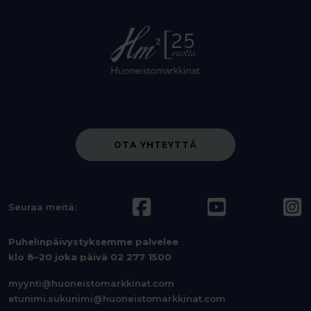
OTA YHTEYTTÄ
Seuraa meitä:
Puhelinpäivystyksemme palvelee
klo 8–20 joka päivä
02 277 1500
myynti@huoneistomarkkinat.com
etunimi.sukunimi@huoneistomarkkinat.com