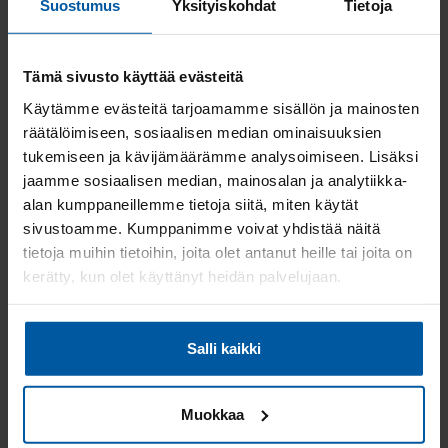
Myytävät asunnot Littoinen
Suostumus
Yksityiskohdat
Tietoja
Myytävät asunnot Uusikaupunki
Myytävät asunnot Rymättylä
Myytävät asunnot Askainen
Tämä sivusto käyttää evästeitä
Myytävät asunnot Auvainen
Käytämme evästeitä tarjoamamme sisällön ja mainosten
Myytävät asunnot Paattinen
räätälöimiseen, sosiaalisen median ominaisuuksien
Myytävät asunnot Kustavi
tukemiseen ja kävijämäärämme analysoimiseen. Lisäksi
Myytävät asunnot Kuusamo
jaamme sosiaalisen median, mainosalan ja analytiikka-
Myytävät asunnot Parainen
alan kumppaneillemme tietoja siitä, miten käytät
Myytävät asunnot Vehmaa
sivustoamme. Kumppanimme voivat yhdistää näitä
Myytävät asunnot Yläne
tietoja muihin tietoihin, joita olet antanut heille tai joita on
Myytävät asunnot Naantali
kerätty, kun olet käyttänyt heidän palvelujaan.
Myytävät asunnot Pöytyä
Myytävät asunnot Merimasku
Myytävät asunnot Riihikosi
Salli kaikki
Myytävät asunnot Piikkiö
Myytävät asunnot Kuusisto
Myytävät asunnot Aura
Muokkaa
Myytävät asunnot Masku
Myytävät asunnot Taivassalo