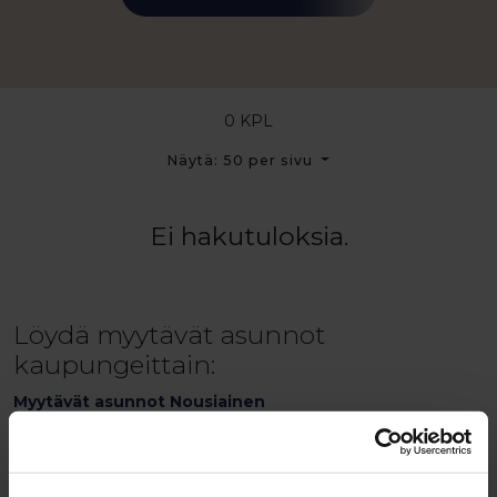
0 KPL
Näytä: 50 per sivu
Ei hakutuloksia.
Löydä myytävät asunnot
kaupungeittain:
Myytävät asunnot Nousiainen
Myytävät asunnot Kyrö
Myytävät asunnot Turku
Myytävät asunnot Poikko