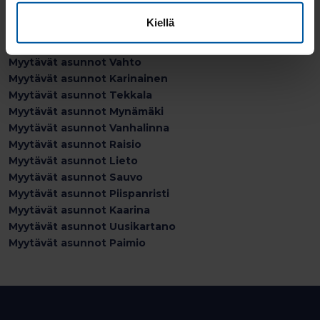
Myytävät asunnot Riihikoski
Kiellä
Myytävät asunnot Oripää
Myytävät asunnot Rusko
Myytävät asunnot Vahto
Myytävät asunnot Karinainen
Myytävät asunnot Tekkala
Myytävät asunnot Mynämäki
Myytävät asunnot Vanhalinna
Myytävät asunnot Raisio
Myytävät asunnot Lieto
Myytävät asunnot Sauvo
Myytävät asunnot Piispanristi
Myytävät asunnot Kaarina
Myytävät asunnot Uusikartano
Myytävät asunnot Paimio