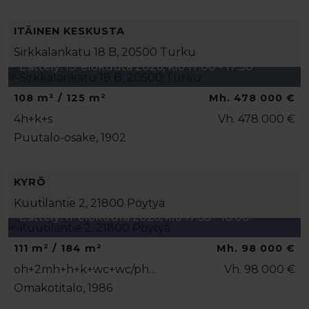
ITÄINEN KESKUSTA
Sirkkalankatu 18 B, 20500 Turku
Esittely: 13. elokuuta 2026, klo 17:00 - 17:30
108 m² / 125 m²
Mh. 478 000 €
4h+k+s
Vh. 478 000 €
Puutalo-osake, 1902
KYRÖ
Kuutilantie 2, 21800 Pöytyä
Esittely: 11. elokuuta 2026, klo 17:35 - 18:00
111 m² / 184 m²
Mh. 98 000 €
oh+2mh+h+k+wc+wc/ph…
Vh. 98 000 €
Omakotitalo, 1986