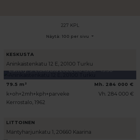
227 KPL
Näytä: 100 per sivu
KESKUSTA
Aninkaistenkatu 12 E, 20100 Turku
Esittely: 9. elokuuta 2026, klo 13:00 - 13:30
79.5 m²
Mh. 284 000 €
k+oh+2mh+kph+parveke
Vh. 284 000 €
Kerrostalo, 1962
LITTOINEN
Mäntyharjunkatu 1, 20660 Kaarina