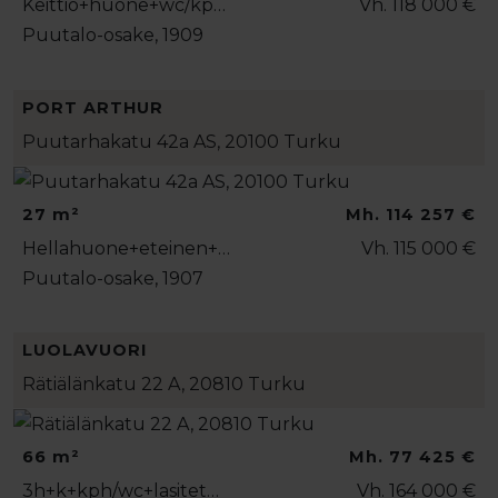
Keittiö+huone+wc/kp…
Vh. 118 000 €
Puutalo-osake, 1909
PORT ARTHUR
Puutarhakatu 42a AS, 20100 Turku
27 m²
Mh. 114 257 €
Hellahuone+eteinen+…
Vh. 115 000 €
Puutalo-osake, 1907
LUOLAVUORI
Rätiälänkatu 22 A, 20810 Turku
66 m²
Mh. 77 425 €
3h+k+kph/wc+lasitet…
Vh. 164 000 €