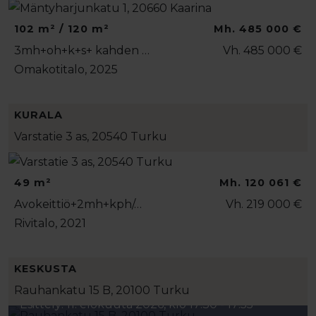
102 m² / 120 m²
Mh. 485 000 €
3mh+oh+k+s+ kahden …
Vh. 485 000 €
Omakotitalo, 2025
KURALA
Varstatie 3 as, 20540 Turku
49 m²
Mh. 120 061 €
Avokeittiö+2mh+kph/…
Vh. 219 000 €
Rivitalo, 2021
KESKUSTA
Rauhankatu 15 B, 20100 Turku
Esittely: 11. elokuuta 2026, klo 17:30 - 17:55