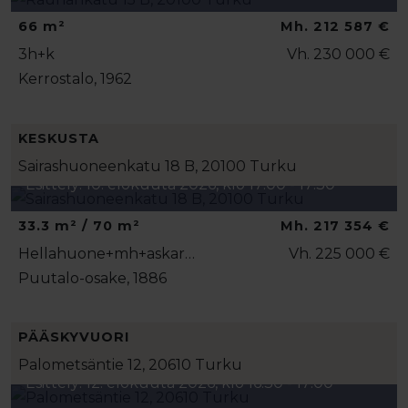
66 m²
Mh. 212 587 €
3h+k
Vh. 230 000 €
Kerrostalo, 1962
KESKUSTA
Sairashuoneenkatu 18 B, 20100 Turku
Esittely: 10. elokuuta 2026, klo 17:00 - 17:30
33.3 m² / 70 m²
Mh. 217 354 €
Hellahuone+mh+askar…
Vh. 225 000 €
Puutalo-osake, 1886
PÄÄSKYVUORI
Palometsäntie 12, 20610 Turku
Esittely: 12. elokuuta 2026, klo 16:30 - 17:00