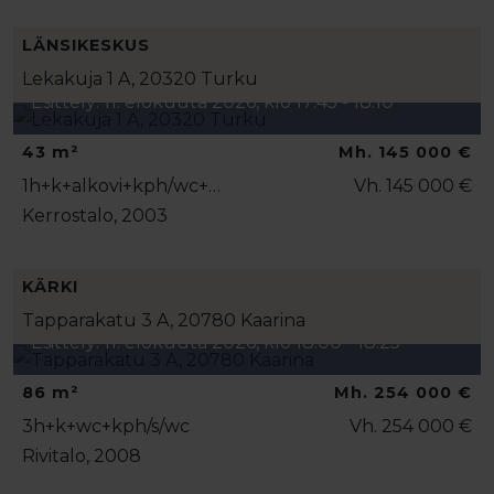
LÄNSIKESKUS
Lekakuja 1 A, 20320 Turku
Esittely: 11. elokuuta 2026, klo 17:45 - 18:10
43 m²
Mh. 145 000 €
1h+k+alkovi+kph/wc+…
Vh. 145 000 €
Kerrostalo, 2003
KÄRKI
Tapparakatu 3 A, 20780 Kaarina
Esittely: 11. elokuuta 2026, klo 18:00 - 18:25
86 m²
Mh. 254 000 €
3h+k+wc+kph/s/wc
Vh. 254 000 €
Rivitalo, 2008