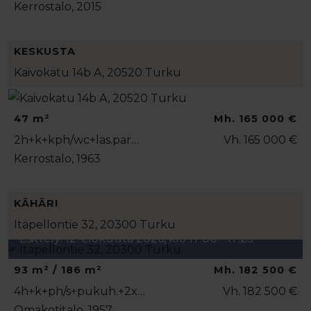
Kerrostalo, 2015
KESKUSTA
Kaivokatu 14b A, 20520 Turku
47 m²
Mh. 165 000 €
2h+k+kph/wc+las.par…
Vh. 165 000 €
Kerrostalo, 1963
KÄHÄRI
Itäpellontie 32, 20300 Turku
Esittely: 12. elokuuta 2026, klo 17:00 - 17:25
93 m² / 186 m²
Mh. 182 500 €
4h+k+ph/s+pukuh.+2x…
Vh. 182 500 €
Omakotitalo, 1957