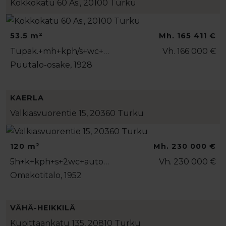
Kokkokatu 60 As., 20100 Turku
53.5 m²
Mh. 165 411 €
Tupak.+mh+kph/s+wc+…
Vh. 166 000 €
Puutalo-osake, 1928
KAERLA
Valkiasvuorentie 15, 20360 Turku
120 m²
Mh. 230 000 €
5h+k+kph+s+2wc+auto…
Vh. 230 000 €
Omakotitalo, 1952
VÄHÄ-HEIKKILÄ
Kupittaankatu 135, 20810 Turku