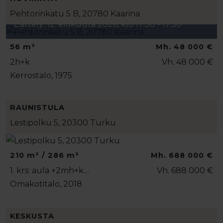
Pehtorinkatu 5 B, 20780 Kaarina
Esittely: 12. elokuuta 2026, klo 17:30 - 17:50
56 m²
Mh. 48 000 €
2h+k
Vh. 48 000 €
Kerrostalo, 1975
RAUNISTULA
Lestipolku 5, 20300 Turku
210 m² / 286 m²
Mh. 688 000 €
1. krs: aula +2mh+k…
Vh. 688 000 €
Omakotitalo, 2018
KESKUSTA