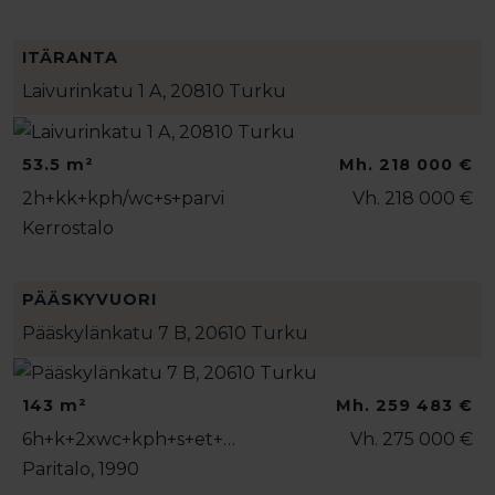
ITÄRANTA
Laivurinkatu 1 A, 20810 Turku
53.5 m²
Mh. 218 000 €
2h+kk+kph/wc+s+parvi
Vh. 218 000 €
Kerrostalo
PÄÄSKYVUORI
Pääskylänkatu 7 B, 20610 Turku
143 m²
Mh. 259 483 €
6h+k+2xwc+kph+s+et+…
Vh. 275 000 €
Paritalo, 1990