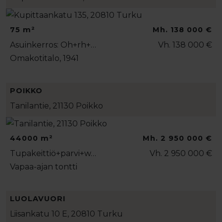
75 m²
Mh. 138 000 €
Asuinkerros: Oh+rh+…
Vh. 138 000 €
Omakotitalo, 1941
POIKKO
Tanilantie, 21130 Poikko
44000 m²
Mh. 2 950 000 €
Tupakeittiö+parvi+w…
Vh. 2 950 000 €
Vapaa-ajan tontti
LUOLAVUORI
Liisankatu 10 E, 20810 Turku