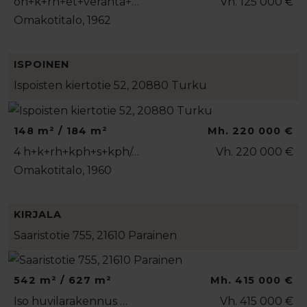
oh+k+rh+et+veranta+…
Vh. 125 000 €
Omakotitalo, 1962
ISPOINEN
Ispoisten kiertotie 52, 20880 Turku
148 m² / 184 m²
Mh. 220 000 €
4 h+k+rh+kph+s+kph/…
Vh. 220 000 €
Omakotitalo, 1960
KIRJALA
Saaristotie 755, 21610 Parainen
542 m² / 627 m²
Mh. 415 000 €
Iso huvilarakennus …
Vh. 415 000 €