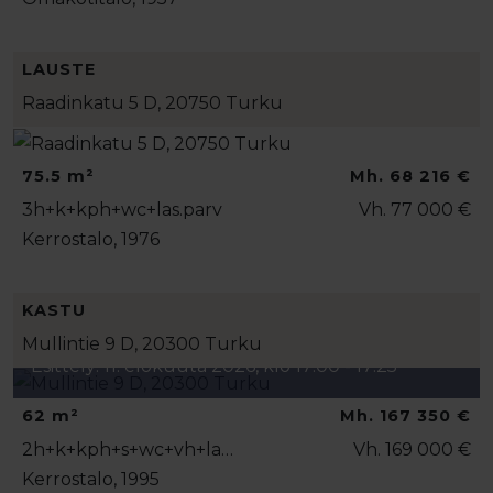
LAUSTE
Raadinkatu 5 D, 20750 Turku
75.5 m²
Mh. 68 216 €
3h+k+kph+wc+las.parv
Vh. 77 000 €
Kerrostalo, 1976
KASTU
Mullintie 9 D, 20300 Turku
Esittely: 11. elokuuta 2026, klo 17:00 - 17:25
62 m²
Mh. 167 350 €
2h+k+kph+s+wc+vh+la…
Vh. 169 000 €
Kerrostalo, 1995