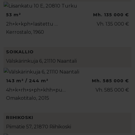
53 m²
Mh. 135 000 €
2h+k+kph+lasitettu …
Vh. 135 000 €
Kerrostalo, 1960
SOIKALLIO
Välskärinkuja 6, 21110 Naantali
143 m² / 244 m²
Mh. 585 000 €
4h+k+rh+s+ph+khh+pu…
Vh. 585 000 €
Omakotitalo, 2015
RIIHIKOSKI
Piimätie 57, 21870 Riihikoski