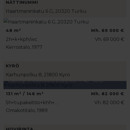
NÄTTINUMMI
Haartmaninkatu 6 G, 20320 Turku
48 m²
Mh. 69 000 €
2h+k+kph/wc
Vh. 69 000 €
Kerrostalo, 1977
KYRÖ
Karhunpolku 8, 21800 Kyrö
Esittely: 11. elokuuta 2026, klo 17:45 - 18:15
131 m² / 146 m²
Mh. 82 000 €
5h+tupakeittiö+khh+…
Vh. 82 000 €
Omakotitalo, 1989
HOVIRINTA