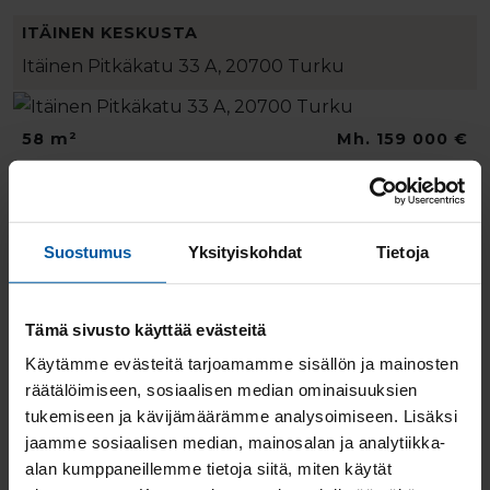
ITÄINEN KESKUSTA
Itäinen Pitkäkatu 33 A, 20700 Turku
58 m²
Mh. 159 000 €
2h+k+ph/wc+vh+lasit…
Vh. 159 000 €
Kerrostalo, 1974
Suostumus
Yksityiskohdat
Tietoja
KESKUSTA
Ketarantie 27 A, 20100 Turku
Tämä sivusto käyttää evästeitä
Käytämme evästeitä tarjoamamme sisällön ja mainosten
37.5 m²
Mh. 71 003 €
räätälöimiseen, sosiaalisen median ominaisuuksien
2h+kt+kph
Vh. 196 000 €
tukemiseen ja kävijämäärämme analysoimiseen. Lisäksi
Kerrostalo, 2022
jaamme sosiaalisen median, mainosalan ja analytiikka-
alan kumppaneillemme tietoja siitä, miten käytät