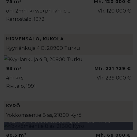
75 m²
Mh. 120 000 €
oh+2mh+k+wc+ph+vh+p…
Vh. 120 000 €
Kerrostalo, 1972
HIRVENSALO, KUKOLA
Kyyrlänkuja 4 B, 20900 Turku
93 m²
Mh. 231 739 €
4h+k+s
Vh. 239 000 €
Rivitalo, 1991
KYRÖ
Yökkömäentie 8 as, 21800 Kyrö
Esittely: 11. elokuuta 2026, klo 17:00 - 17:25
80.5 m²
Mh. 68 000 €