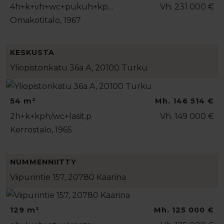
4h+k+vh+wc+pukuh+kp…
Vh. 231 000 €
Omakotitalo, 1967
KESKUSTA
Yliopistonkatu 36a A, 20100 Turku
54 m²
Mh. 146 514 €
2h+k+kph/wc+lasit.p
Vh. 149 000 €
Kerrostalo, 1965
NUMMENNIITTY
Viipurintie 157, 20780 Kaarina
129 m²
Mh. 125 000 €