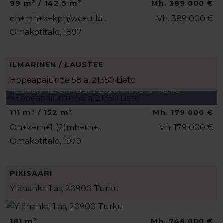
99 m² / 142.5 m²
Mh. 389 000 €
oh+mh+k+kph/wc+ulla…
Vh. 389 000 €
Omakotitalo, 1897
ILMARINEN / LAUSTEE
Hopeapajuntie 58 a, 21350 Lieto
Esittely: 12. elokuuta 2026, klo 18:15 - 18:40
111 m² / 152 m²
Mh. 179 000 €
Oh+k+rh+1-(2)mh+th+…
Vh. 179 000 €
Omakotitalo, 1979
PIKISAARI
Ylähanka 1 as, 20900 Turku
181 m²
Mh. 748 000 €